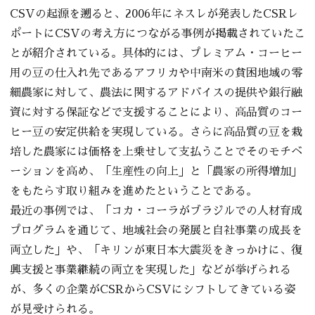
CSVの起源を遡ると、2006年にネスレが発表したCSRレ
ポートにCSVの考え方につながる事例が掲載されていたこ
とが紹介されている。具体的には、プレミアム・コーヒー
用の豆の仕入れ先であるアフリカや中南米の貧困地域の零
細農家に対して、農法に関するアドバイスの提供や銀行融
資に対する保証などで支援することにより、高品質のコー
ヒー豆の安定供給を実現している。さらに高品質の豆を栽
培した農家には価格を上乗せして支払うことでそのモチベ
ーションを高め、「生産性の向上」と「農家の所得増加」
をもたらす取り組みを進めたということである。
最近の事例では、「コカ・コーラがブラジルでの人材育成
プログラムを通じて、地域社会の発展と自社事業の成長を
両立した」や、「キリンが東日本大震災をきっかけに、復
興支援と事業継続の両立を実現した」などが挙げられる
が、多くの企業がCSRからCSVにシフトしてきている姿
が見受けられる。