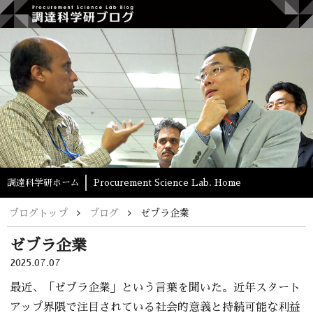
調達科学研ホーム
Procurement Science Lab. Home
ブログ
ゼブラ企業
ゼブラ企業
2025.07.07
最近、「ゼブラ企業」という言葉を聞いた。近年スタート
アップ界隈で注目されている社会的意義と持続可能な利益