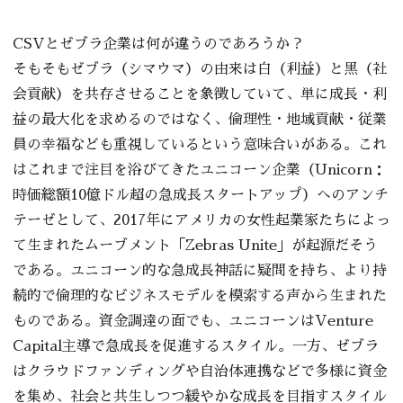
CSVとゼブラ企業は何が違うのであろうか？
そもそもゼブラ（シマウマ）の由来は白（利益）と黒（社
会貢献）を共存させることを象徴していて、単に成長・利
益の最大化を求めるのではなく、倫理性・地域貢献・従業
員の幸福なども重視しているという意味合いがある。これ
はこれまで注目を浴びてきたユニコーン企業（Unicorn：
時価総額10億ドル超の急成長スタートアップ）へのアンチ
テーゼとして、2017年にアメリカの女性起業家たちによっ
て生まれたムーブメント「Zebras Unite」が起源だそう
である。ユニコーン的な急成長神話に疑問を持ち、より持
続的で倫理的なビジネスモデルを模索する声から生まれた
ものである。資金調達の面でも、ユニコーンはVenture
Capital主導で急成長を促進するスタイル。一方、ゼブラ
はクラウドファンディングや自治体連携などで多様に資金
を集め、社会と共生しつつ緩やかな成長を目指すスタイル