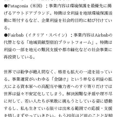
●Patagonia（米国）：事業内容は環境保護を最優先に掲
げるアウトドアブランド。特徴は全利益を地球環境保護活
動に寄付するなど、企業利益を社会的目的に結び付けてい
る。
●Fairbnb（イタリア・スペイン）：事業内容はAirbnbの
代替となる「地域貢献型宿泊プラットフォーム」。特徴は
利益の一部を地元の難民支援や都市緑化などの社会事業に
再投資している。
世界では紛争が絶え間なく、格差も拡大の一途を辿ってい
る。事業運営がいわゆる「金儲け」という単なる利益の拡
大による資本家への高配当や権力者へのすり寄りだけでは
世界は益々不安定化してしまう。解決困難な矛盾や理不尽
に対して、若い人たちが果敢に挑もうとしている姿に感動
するし、私も生きている限りは出来る範囲での応援・支援
を惜しまずやっていきたい。もう20年ほど前のことと記憶