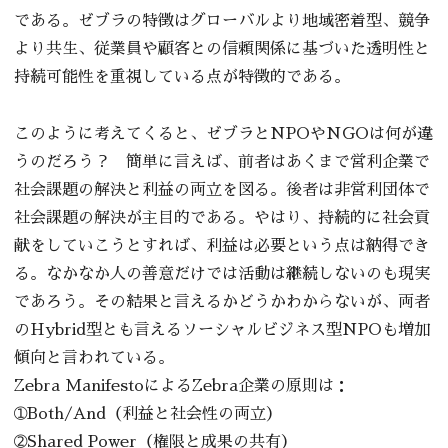
である。ゼブラの特徴はグローバルより地域密着型、競争
より共生、従業員や顧客との信頼関係に基づいた透明性と
持続可能性を重視している点が特徴的である。
このように考えてくると、ゼブラとNPOやNGOは何が違
うのだろう？ 簡単に言えば、前者はあくまで営利企業で
社会課題の解決と利益の両立を図る。後者は非営利団体で
社会課題の解決が主目的である。やはり、持続的に社会貢
献をしていこうとすれば、利益は必要という点は納得でき
る。なかなか人の善意だけでは活動は継続しないのも現実
であろう。その結果と言えるかどうかわからないが、両者
のHybrid型とも言えるソーシャルビジネス型NPOも増加
傾向と言われている。
Zebra ManifestoによるZebra企業の原則は：
➀Both/And（利益と社会性の両立）
➁Shared Power（権限と成果の共有）