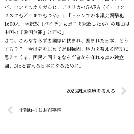
バ、ロシアのオリガルヒ、アメリカのGAFA（イーロン・
マスクもどこまでもつか）」「トランプの米議会襲撃犯
1600人一挙釈放（バイデンも息子を釈放したが）の理由は
中国の『愛国無罪』と同根」
さて、こんなならず者国家に挟まれ、囲まれた日本、どう
する？？ 今は身を屈めて忍耐強固、地力を蓄える時期に
思えてくる、国民と国土をならず者から守れる真の独立
国、Noと言える日本になるために。
2025調達環境を考える
北朝鮮のお財布事情