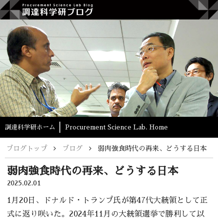
調達科学研ホーム
Procurement Science Lab. Home
ブログ
弱肉強食時代の再来、どうする日本
弱肉強食時代の再来、どうする日本
2025.02.01
1月20日、ドナルド・トランプ氏が第47代大統領として正
式に返り咲いた。2024年11月の大統領選挙で勝利して以