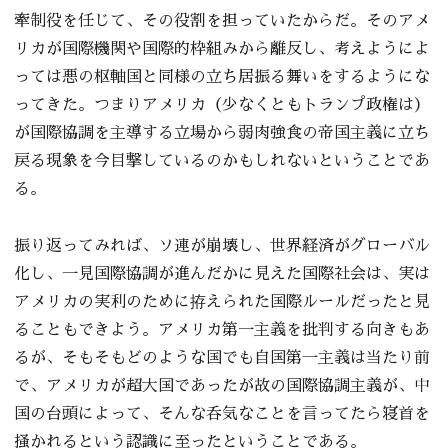
牽制役を任じて、その役割を担っていたからだ。そのアメ
リカが国際機関や国際的枠組みから離反し、考えようによ
っては悪の枢軸国と同様の立ち居振る舞いをするようにな
ってきた。つまりアメリカ（少なくともトランプ政権は）
が国際協調を主導する立場から弱肉強食の帝国主義に立ち
戻る現象を今目撃しているのかもしれないということであ
る。
振り返ってみれば、ソ連が崩壊し、世界経済がグローバル
化し、一見国際協調が進んだかに見えた国際社会は、実は
アメリカの実利のために拵えられた国際ルールだったと見
ることもできよう。アメリカ第一主義を批判する向きもあ
るが、そもそもどのような国でも自国第一主義は当たり前
で、アメリカが超大国であったが故の国際協調主義が、中
国の台頭によって、そんな呑気なことを言ってたら寝首を
掻かれるという認識に至ったということである。