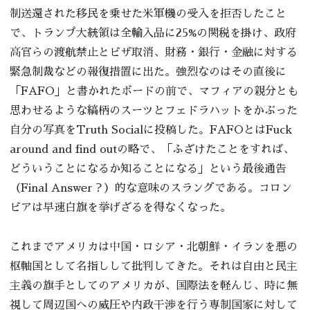
制送還された移民を乗せた米軍機の受入を拒否したこと
で、トランプ大統領は全輸入品に25%の関税を掛け、政府
高官らの渡航禁止とビザ取消、財務・銀行・金融に対する
緊急制裁などの報復措置に出た。強烈なのはその直後に
「FAFO」と書かれたボードの前で、マフィアの親分とも
思わせるような縞柄のスーツとフェドラハットをかぶった
自分の写真をTruth Socialに投稿した。FAFOとはFuck
around and find outの略で、「ふざけたことをすれば、
どういうことになるか知ることになる」という最後通告
（Final Answer？）的な意味のスラングである。コロン
ビアは早速白旗を挙げざるを得なくなった。
これまでアメリカは中国・ロシア・北朝鮮・イランを悪の
枢軸国として名指しして批判してきた。それは自由と民主
主義の旗手としてのアメリカが、国際法を軽んじ、時に無
視して周辺国への威圧や内政干渉を行う専制国家に対して