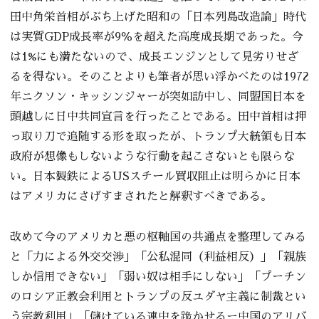
田中角栄首相がぶち上げた昭和の「日本列島改造論」時代
は実質GDP成長率が9％を超えた高度成長期であった。今
は1%にも満たないので、成長エンジンとして見劣りせざ
るを得ない。そのことよりも筆者が思い浮かべたのは1972
年ニクソン・キッシンジャーが突如訪中し、同盟国日本を
頭越しに日中共同宣言を行ったことである。田中首相は押
っ取り刀で追随する形を取ったが、トランプ大統領も日本
政府が想像もしないような行動を起こさないとも限らな
い。日本製鉄によるUSスチール買収阻止は明らかに日本
はアメリカにさげすまされたと解釈すべきである。
改めて今のアメリカと悪の枢軸国の共通点を整理してみる
と「力による外交交渉」「公私混同（利益相反）」「親族
しか信用できない」「弱い奴は相手にしない」「プーチン
のロシア正教会利用とトランプの反ユダヤ主義に制裁とい
う宗教利用」「儲けている連中を跪かせるー中国のアリバ