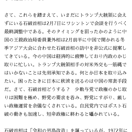
さて、これらを踏まえて、いまだにトランプ大統領に会え
ずにいる石破首相は2月7日にワシントンで会談を行うべく
最終調整中である。そのタイミングを狙ったかのように中
国の王毅政治局委員兼外相は2月前半に中国で開かれる冬
季アジア大会に合わせた石破首相の訪中を非公式に提案し
てきている。今の中国は経済的に疲弊しており内政のかじ
取りに忙しい。トランプ大統領相手の対米外交も一筋縄で
はいかないことは先刻承知である。何とか日本を取り込み
たい。困ったときに日本に秋波を送るのは中国の常套手段
だ。さて、石破首相どうする？ 少数与党で政権のかじ取
りは困難を極め、野党の要求を吞み、野党にすがり、厳し
い政権運営を余儀なくされている。自民党内ではポスト石
破の動きも加速し、短命政権に終わると囁かれている。
石破首相は「令和の列島改造」を謳っているが、1972年に