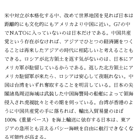
米中対立が本格化する中、改めて世界地図を見れば日本は
距離的にも文化的にもアメリカより中国に近い。G7の中
でNATOに入っていないのは日本だけである。中国共産
党という存在がなければ、アジアでひとつの経済圏をつく
ることは再来したアジアの時代に相応しいと考えることも
できる。ロシアが北方領土を返す気がないのは、日本にア
メリカ軍が駐留しているからである。返した北方領土にア
メリカ駐留軍が来たら、ロシアは安心して夜眠れない。中
国は台湾をいずれ奪取することを明言している。日本の尖
閣諸島周辺海域は武装した中国海警局の船舶によって領海
侵入され虎視眈々とその期を伺っている。台湾が香港のよ
うに中国共産党の手に落ちれば、輸出入貿易量のほぼ
100%（重量ベース）を海上輸送に依存する日本は、東ア
ジアの急所とも言えるバシー海峡を自由に航行できなくな
る可能性が高まる。