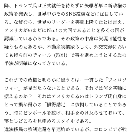
降、トランプ氏は正式就任を待たずに矢継ぎ早に新政権の
政策を発表し、世界中がそのSNS投稿などに注目してい
る。なぜなら、世界のリーダーを実質上降りたとは言え、
アメリカがいまだにNo.1の大国であることを多くの国が
認識しているからである。その政策の中身は実現可能性を
疑うものもあるが、不動産実業家らしく、外交交渉におい
ても持ち前のディール（取引）で事を進めようとする氏の
手法が明確になってきている。
これまでの政権と明らかに違うのは、一貫した「フィロソ
フィー」が見当たらないことである。それでは何を基軸に
据えるのか？ それはアメリカあるいはトランプ氏自身に
とって損か得かの「損得勘定」に依拠していることであろ
う。時にビンボールを投げ、相手をのけ反らせておいて、
落としどころを見極めるスタイルである。
違法移民の強制送還を早速始めているが、コロンビアが強