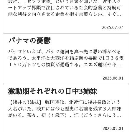
最近、「ゼブラ企業」という言葉を聞いた。近年スタ
を避けなければならないとか、理由にもならない理由
り、モスクと教会の数も人口構成を表しているように
ートアップ界隈で注目されている社会的意義と持続可
を並べて続投に固執しています。 一方で、「石破辞め
感じる。 翌日、最もシェアを取っていると思われる
能な利益を両立させる企業を指す言葉らしい。すぐに
るな！」のデモが数百人規模で行われ、ほぼ「安倍政
Hyundai製のSUVをいかついロシア人ドライバーの運
思い出したのは、CSV（Creating Shared Value：共
権を許さない！」とプラカードを上げていた人たち、
転で北西に180㎞走り、タムガル峡谷へ向かう。紀元
通価値の創造）である。CSVの概念は、2011年にハー
2025.07.07
つまり保守台頭を恐れるリベラル活動家による前代未
前14世紀以降に数...
バード・ビジネス・スクールのマイケル・E・ポータ
聞の自民党総裁支援という状況を生んでいます。しか
パナマの憂鬱
ー教授とマーク・R・クレイマー研究員が発表した論
しながら、保守本流を掲げていた当の自民党は、今や
文で提唱され、広く認知されるようになった。この概
保守とリベラルの混在カオス政党になり、しっかりと
パナマといえば、パナマ運河を真っ先に思い浮かべる
念は、企業が本業を通じて社会的な課題を解決し、経
した輪郭がなくなってしまった単なる利益分配型政党
であろう。太平洋と大西洋を結ぶ海の要衝で1日３６隻
済的な価値と社会的価値の両立を目指すというもので
になり下がっています。 自民党の比例当選者の名簿を
１５０万トンもの物資が通過する。スエズ運河やキー
ある。つまりCSVは、企業が社会のニーズや問題に取
見ると、全国郵便局長会・全国建設業協会（この2枠は
ル運河と並んで、世界三大運河である。スエズ運河は
り組むことで社会的な価値を創造し、その結果として
特定枠として最優先）・日本医師連盟・全国農政連・
地中海と紅海を結ぶエジプトにある運河だが、イエメ
2025.06.01
経済的な価値も創造されるというアプローチである。
日本看護連盟・神道政治連盟・...
ンの親イラン武装組織フーシ派による紅海の船舶攻撃
これは、従来のCSR（Corporate Social
激動期それぞれの日中3姉妹
で航行の自由が脅かされている。キール運河は日本に
Responsibility：企業の社会的責任）とは異なり、慈
はなじみが薄いが、北海とバルト海を結ぶドイツにあ
善活動やボランティア活動として社会貢献を行うので
【浅井の3姉妹】 戦国時代、北近江に浅井長政という
る運河である。パナマ運河は米中対立の矢面に立たさ
はなく、企業の事業戦略として社会課題に取り組むと
大名がいた。浅井には今も歴史に名前を残す３人姉妹
れ、CKハチソン（香港系）所有の港湾事業を米系企業
いう点が特徴である。 CSVの起源を遡ると、2006年
がいる。茶々、初（１歳下）、江（ごう：さらに３歳
連合に売却を計画したものの、中国当局が審査を強化
にネスレが発表したCSRレポートにCSVの考え方につ
下）である。浅井は織田信長の妹で戦国一の美女と言
したため、実現に不透明感が出ている。世界物流のリ
ながる事例が掲載されていた...
われたお市を妻にして同盟を結んだが、1570年の金ヶ
2025.05.01
スクは地政学リスクを伴って高まる一方である。 パナ