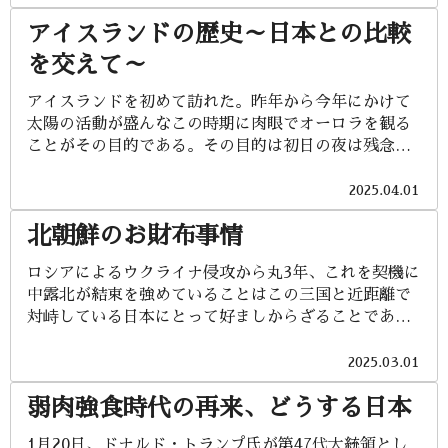
崎の戦いで信長を裏切り、その後も対立が3年続いた。
マの憂鬱の一つ目は、運河の水不足である。2023年に
アイスランドの歴史～日本との比較
最終的には1573年の小谷城の戦いによって長政は自害
は過去100年で最大の干ばつと言われるほど降雨量が
（享年29）を余儀なくされ、3姉妹の兄・万福丸は信
減少しており、運河の通航に多大な影響を与えてい
を交えて～
長の命により羽柴秀吉によって串刺しにされたという
る。というのも、パナマ運河の通過点にはガトゥン湖
（享年9）。 お市は3人の娘とともに藤掛永勝によって
アイスランドを初めて訪れた。昨年から今年にかけて
という標高26メートルの湖があり、これを超えなくて
救出され織田家に引き取られるが、1582年の本能寺の
太陽の活動が盛んなこの時期に肉眼でオーロラを観る
は通航できない。この湖の水を使用しながら、一つの
変により信長が討たれると、お市は信長の重臣柴田勝
ことがその目的である。その目的は初日の夜は残念な
閘門（こうもん）ごとに8～9メートル程度の水位調整
家と秀吉との協議（取り合い？）により結果、勝家の
結果だったが、幸運にも二日目の夜にして早くも達成
を行いながら、３つの閘門を...
もとに嫁ぐことになる。ところが、その翌年には勝家
することができた。しかし同時にかつ意外にも、人間
2025.04.01
と秀吉の対立が先鋭化し、賤ヶ岳の戦いで勝家が敗れ
の眼より今やカメラの性能の方が上回っていることを
ることになる。最終的には覚悟を決めた勝家は、お市
北朝鮮のお財布事情
気付かされた日でもあった。これまでも動画静止画問
に越前北ノ庄城外退去を勧めたものの、それを拒否し
わず、沢山のオーロラ映像を観てきたが、それらはカ
ロシアによるウクライナ侵攻から丸3年、これを契機に
たお市は勝家とともに自害する（お市享年37）。 両親
メラ性能とカメラマンの技術によって創り出された、
中露北が結束を強めていることはこの三国と近距離で
を失った3姉妹は富永新六郎という武士によって、両親
ある種アーティフィシャルな世界のものであったこと
対峙している日本にとって好ましからざることであ
を死に追いやった憎き秀吉のもとに届けられる。当時
に気づかされたということである。 とは言うものの、
る。G7によるロシア経済制裁の効果を無力化するかの
50歳を目前...
今回のアイスランド訪問によって新たな気づきも多く
ように、水面下で中国はロシアに経済的な支援を行っ
2025.03.01
あり、大変有意義な旅であった。日本とアイスランド
ている。北朝鮮は砲弾や装備の提供に加えて、1万1千
には多くの共通点がある。両国とも火山大国であり、
弱肉強食時代の再来、どうする日本
人以上の兵士をウクライナ紛争の前線に送り出してい
温泉文化が発展している。世界最大の露天風呂施設
る。北朝鮮は、その見返りに食料や燃料・外貨・軍事
「ブルーラグーン」は世界中からの観光客で賑わって
1月20日、ドナルド・トランプ氏が第47代大統領とし