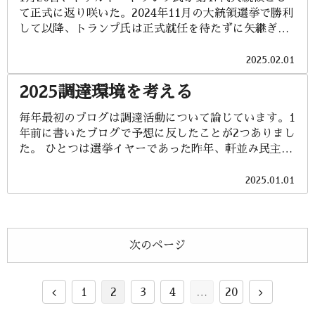
技術など得ているとされている。2月24日には中ロ首
いた。両国とも周囲を海に囲まれており、豊富な水産
て正式に返り咲いた。2024年11月の大統領選挙で勝利
脳が電話会談を行い、習近平主席は両国関係の強さを
資源の恩恵を受けている。捕鯨に関する考え方や取り
して以降、トランプ氏は正式就任を待たずに矢継ぎ早
「両国の関係はいかなる第三者からも影響を受けるこ
組みも共通している（アイスランドは1992年IWC国際
に新政権の政策を発表し、世界中がそのSNS投稿など
とはない」と強調している。北朝鮮と中国の関係は現
捕鯨委員会を脱退、2002年に復帰、2006年商業捕鯨再
に注目している。なぜなら、世界のリーダーを実質上
2025.02.01
在微妙な状況にはあるが、米中対立下において、中国
開。日本は長きに渡って科学...
降りたとは言え、アメリカがいまだにNo.1の大国であ
が北朝鮮を外交カードとして温存しておきたいという
2025調達環境を考える
ることを多くの国が認識しているからである。その政
姿勢は変わらないであろう。 最近の北朝鮮に関するニ
策の中身は実現可能性を疑うものもあるが、不動産実
ュースを列挙してみると： ●2月28日：警視庁の鎌田
毎年最初のブログは調達活動について論じています。1
業家らしく、外交交渉においても持ち前のディール
徹郎副総監が「北朝鮮はサイバー攻撃で窃取した暗号
年前に書いたブログで予想に反したことが2つありまし
（取引）で事を進めようとする氏の手法が明確になっ
資産を核・ミサイル開発の資金に充てていると指摘さ
た。 ひとつは選挙イヤーであった昨年、軒並み民主主
てきている。 これまでの政権と明らかに違うのは、一
れていて、暗号資産をめぐる犯罪は治安上の課題にと
義国の与党が選挙に敗れたことです。英国は保守党か
貫した「フィロソフィー」が見当たらないことであ
どまらず、安全保障にも関わるもので、大変憂慮すべ
ら労働党へ14年ぶりに政権交代が起こりました。フラ
2025.01.01
る。それでは何を基軸に据えるのか？ それはアメリ
き状況だ」と述べた。 ●2月...
ンスはマクロン大統領率いる与党連合の議席が大幅に
カあるいはトランプ氏自身にとって損か得かの「損得
減りました。ドイツではショルツ首相（社会民主党）
勘定」に依拠していることであろう。時にビンボール
の3党連立政権（自由民主党・緑の党）が崩壊し、来月
を投げ、相手をのけ反らせておいて、落としどころを
に総選挙が行われます。韓国は尹錫悦大統領が弾劾訴
見極めるスタイルである。 違法移民の強制送還を早速
次のページ
追され、代行の首相も弾劾、副首相が代行する中で尹
始めているが、コロンビアが強制送還された移民を乗
大統領に逮捕状が出されるという前代未聞の異常事
せた米軍機の受入を拒否したことで、トランプ大統領
態。日本も少数与党の石破首相が右往左往。インドも
は全輸入品に25%の関税を掛け、政府高官らの渡航禁
前
次
1
2
3
4
…
20
絶対的支持を受けていたモディ首相率いるインド人民
止とビザ取消、財務・銀...