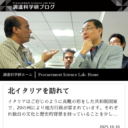
調達科学研ホーム
Procurement Science Lab. Home
北イタリアを訪れて
イタリアはご存じのように長靴の形をした共和制国家
で、20の州により地方行政が営まれています。それぞ
れ独自の文化と歴史的背景を持っていることを少し学
ぶことができました。今回の旅はローマに次ぐ第二の
都市ミラノを中心とするロンバルディア州を起点に世
2025.10.10