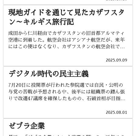
界遺産ドロミテ街道を辿ってみました。 イタリアはそ
現地ガイドを通じて見たカザフスタ
の文化や歴史的背景から北、中央、南に三分されま
す。ファッションの都として有名なミラノや、水の都
ン～キルギス旅行記
ヴェネチアを含む北イタリア。首都ローマや、ルネッ
サンスの中心地で芸術の都フェレンツェを含む中央イ
成田から仁川経由でカザフスタンの旧首都アルマティ
タリア。そしてピザ誕生の街ナポリやシチリア島を含
空港に到着した。航空会社はアシアナ航空だが、来年
む南イタリアとなります。 これまで主に南イタリアの
にはこの便はなくなり、カザフスタンの航空会社であ
豊富な魚介類料理を楽しんできた私にとって、今回提
るエア・アスタナが日本との直行便を運航するらし
供された北イタリアの料理の数々は、北と南でこんな
い。そうなれば、日本と中央アジアの距離感は物理的
2025.09.09
に違うのは何故だろうという好奇心を沸き立たせるも
にも心理的にもグッと近づくものと思われる。 カザフ
のでした。南イタリアは地中海に囲まれていて温暖な
デジタル時代の民主主義
スタンは中央アジアの大国で、面積は世界No.9、人口
乾燥地帯、魚介の持ち味や野菜の風味を生かし、オリ
は1900万人で、石油や天然ガス、ウラン等の資源に恵
7月20日に投開票が行われた参院選では自民・公明の
ーブオイル・レモン・ハーブによって軽やかで香り高
まれGDPにおいても中央アジアの60%を生み出す、比
与党の苦戦が予想される中、後半には組織票の踏ん張
い味付けに特徴があります。もちろんパスタやピザは
較的裕福な国である。ユーラシア大陸の中央部に位置
りで改選47議席を確保したものの、石破首相が目指し
代表的な料理ですが、トマトやニンニク、香草、酸味
し、南西は世界最大の湖カスピ海に面しており、アク
ていた自公過半数には届かず、与党が両院で過半数を
を効かせるなど、地域の伝統を大切にし...
タウは唯一の不凍港である。国土の大部分は砂漠や乾
失う史上初の両院少数政権に陥りました。 これまでの
2025.08.01
燥したステップ（草原）であり、草原国と言ってい
通例からすれば、即首相辞任という状況ですが、石破
い。人口の7割はイスラム教スンニ派で、飲酒はOKな
ゼブラ企業
首相は日米関税交渉合意を着実に実行していくとか、
ことから「なんちゃってムスリム」と言えなくもな
いつ大地震がやってくるかわからないとか、政治空白
い。17％ほど居るロシア人は主にロシア正教信者であ