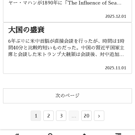
とも言うが）から、何とか希望を見出しつつある現在
ヤー・マハンが1890年に「The Influence of Sea
改正法の概要」によると、下請法改正の背景・趣旨等
と言えるように思います。 昨年は昭和100年（戦後80
Power upon History, 1660–1783」で提唱したもので
として： ●「近年の急激な労務費...
年）と言われ、未だ敗戦を核とした昭和の総括が行わ
ある。それに呼応する形で、イギリスの地理学者・政
2025.12.01
れていないことを自覚させられる年でありました（こ
治家であるハルフォード・ジョン・マッキンダーが
れについては次回書きたいと思っています）。さらに
大国の盛衰
「The Geographical Pivot of History」（1904年）
遡れば、江戸末期から明治維新（大政奉還）に至る激
という論文（のちに「民主主義の理想と現実」として
6年ぶりに米中首脳が直接会談を行ったが、時間は1時
動の時代も司馬史観を代表とする見方や、それは江戸
書籍化）でランドパワー（Land Power）の重要性を
間40分と比較的短いものだった。中国の習近平国家主
時代を否定し、明治維新を美化しすぎているという反
説いたことが、その原型と言える。以降、海洋国家と
席と会談した米トランプ大統領は会談後、対中追加関
論など、いまだ議論は絶えません。 何事にも二面性・
大陸国家の特徴及び、それぞれがどのように国家の繁
税の引き下げを発表し、レアアース（希土類）をめぐ
多面性はあるでしょ...
栄と安全保障に関わるかを論じた書籍が数多く出版さ
る「障壁」が解消されたと述べた。習氏も中国国営メ
2025.11.01
れている。 海洋国家の特徴は、海が天然の城壁となり
ディアに対し、「主要な貿易問題」の解決に向けて合
侵攻を受けにくいことから、海運と交易を基盤に自由
意したと語った。お互い面子を保った形ではあるが、
貿易体制を維持し、繁栄を図ることを基本に据えてい
結果は中国がレアアースの輸出規制を1年間見送ること
る。その結果、交易を通じて多様な文化や情報が入っ
で、米国の100%の追加関税を回避した。それ以外では
てくるため、比較的開放的で柔軟な社会・文化が形成
次のページ
米国がフェンタニルのアメリカ流入について対策が不
されやすいとされる。（例：イギリス、日本、アメリ
十分だとし、中国からの輸入品に20％の追加関税を課
カ、イタリア、ノルウェー、オースト...
していたが、これを10％に引き下げると米国が妥協し
次
1
2
3
…
20
収まった。アメリカ産大豆の輸入拡大でも合意をし、
へ
トランプ氏は「10点満点中12点だ」と自画自賛したも
のの、目的とする国際貿易の不均衡は全く進展しなか