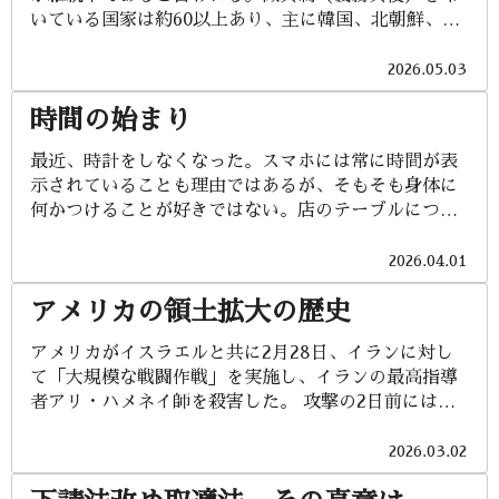
る。また、皇室を安定的に維持するための皇室典範改
韓国に抗して保有している。イスラエルは公式には核
いている国家は約60以上あり、主に韓国、北朝鮮、ロ
正も重要な案件で、憲法における天皇の位置づけや国
保有を否定も肯定もしていないが、ホロコーストの歴
シア、イスラエル、北欧諸国（スウェーデン、デンマ
体に関わる問題を包含している。これらの問題を正視
史的記憶から、二度と自国民が絶滅の危機に立たされ
ーク、ノルウェー、フィンランド）、台湾、トルコな
2026.05.03
して取り組むためには、太平洋戦争における日本の敗
ないための最後の安全弁として保有して...
どで実施されている。イスラエルや北朝鮮、スウェー
戦を総括する必要がある。それがなされていないため
時間の始まり
デンなどは女性も徴兵対象となる国である。永世中立
に「国論を二分する」政策になっていると私は考える
国スイスや今も戦闘中のイスラエルは国民皆兵制度を
からである。 16世紀に始まる「大航海時代」は、貴金
最近、時計をしなくなった。スマホには常に時間が表
布いている。ロシアの脅威やウクライナ情勢などを受
属（金・銀）の略奪や、香辛料などの交易独占を目的
示されていることも理由ではあるが、そもそも身体に
け、フランスなど徴兵制を廃止していた国が復活する
として開花した。その後、産業革命を契機として母国
何かつけることが好きではない。店のテーブルにつけ
動きすらある。 日本に徴兵制度が布かれたのは、1873
の工業製品を売る「市場」と、安価な原料（農産物や
ば、時計は外して時間が見えるように置いておく。用
年（明治6年）1月のことで、これが法制的に廃止され
鉱物資源）を供給する「供給地」の獲得に変化をして
事が終われば、また時計をはめるが、シャツの裾に触
2026.04.01
たのは、終戦の1945年（昭和20年）11月のことであ
いったのが18世紀後半から19世紀...
れて擦れてしまうことがとても気にいらない。 会社勤
る。 日本徴兵制度の最初の提唱者は靖国神社に銅像が
アメリカの領土拡大の歴史
めをしているときは、時間に追われるようにスケジュ
建立されている大村益次郎と言われているが、大村は
ールをこなしていた。時計をしている、していないに
1869年（明治2年）9月京都の宿舎で、徴兵制反対派の
アメリカがイスラエルと共に2月28日、イランに対し
かかわらず、勤め人はいつも時間を気にして過ごして
元長州藩士8人の刺客に襲われ、それが致命傷となって
て「大規模な戦闘作戦」を実施し、イランの最高指導
いるのではないだろうか。 太古の人間は太陽が昇った
数か月後に45歳で亡くなった。大村の遺志を継いだ山
者アリ・ハメネイ師を殺害した。 攻撃の2日前には、
ら起きて、食べ物などを調達しに出かけ、太陽が沈ん
形有朋は「兵員数を平時は少なくし、戦時に増加する
アメリカとイランは、イランの核開発計画をめぐって
だら家路（洞窟だろうか）につく生活をしていた。真
には、安上がりの国民皆兵制以外にない」と語ったと
間接的に協議していた。合意には至らず、協議が終了
2026.03.02
っ暗になってしまっては、獲物は見えないし、猛獣に
され、「安...
してすぐ実力行使の軍事作戦に踏み切った形である。
襲われてしまうかもしれない、生死がかかっていた。