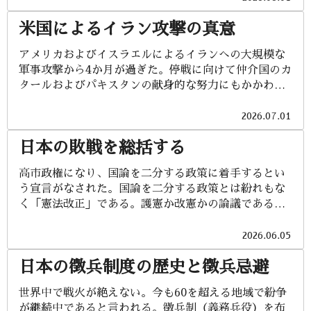
級生などの伝手を辿って、遠方へ足を伸ばしたことも
米国によるイラン攻撃の真意
ある。会社員時代は毎年健康診断の指令が下された。
検査前には断酒をしたり、油物を控えたり、今考えれ
アメリカおよびイスラエルによるイランへの大規模な
ば涙ぐましいというか、ほとんど意味のないことに気
軍事攻撃から4か月が過ぎた。停戦に向けて仲介国のカ
を遣っていたことが懐かしくも哀しくもある。多くの
タールおよびパキスタンの献身的な努力にもかかわら
読者諸氏と同じく、生活習慣病などと診断され、高脂
ず、先が見通せない状況が続いている。 アメリカの最
血症や尿酸の値を下げる薬を処方された。間断を繰り
大関心事はイランが核保有国になることを阻止するこ
2026.07.01
返し35年ほど薬と付き合ってきたが、このたび断薬の
とに尽きる。世界で核兵器を保有していることが確実
決断をした。 生活習慣病という名も不思議な感じだ
日本の敗戦を総括する
または公式に認められているのは、アメリカ、ロシ
が、生活習慣が会社員時代と今のセミリタイアの生活
ア、イギリス、フランス、中国、インド、パキスタ
とでは全く違っている。会社員時代は、仕事上の外部
高市政権になり、国論を二分する政策に着手するとい
ン、イスラエル、北朝鮮の9カ国である。第二次世界大
との付き合いであるとか、社内の懇親を意図した飲み
う宣言がなされた。国論を二分する政策とは紛れもな
戦の戦勝国であり、国連安全保障理事会の常任理事国
会であるとか、仕事上のストレスを発散するための飲
く「憲法改正」である。護憲か改憲かの論議であると
である米露英仏中は1970年発効の核兵器不拡散条約
酒であるとか、それが高じて、飲まないと一日が終わ
同時に何を変え、何を変えないかの議論である。それ
（NPT）によって保有を認められた特権的「核兵器
らないといったまさに生活習慣が形作られていった。
に関連して「安全保障」の問題、端的に言えば「非核
2026.06.05
国」である。インド以下の国々はNPT非批准または脱
今はストレスなく、かつ酒量も落ちてきて...
三原則」（1967年に佐藤栄作首相が国会で表明した日
退し核兵器を開発し核実験を行って実戦配備されてい
日本の徴兵制度の歴史と徴兵忌避
本の「核兵器を持たず、作らず、持ち込ませず」とい
る。インドは中国とパキスタンに対する抑止力とし
う政治方針）の見直しである。目的はどうやって日本
て、パキスタンはインドへの抑止力として核兵器を保
世界中で戦火が絶えない。今も60を超える地域で紛争
の領土と国民の生命と安全を守るかということであ
有している。北朝鮮は自国の保全のためにアメリカと
が継続中であると言われる。徴兵制（義務兵役）を布