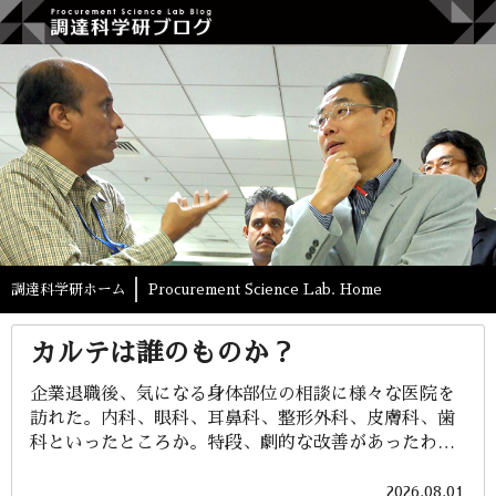
調達科学研ホーム
Procurement Science Lab. Home
カルテは誰のものか？
企業退職後、気になる身体部位の相談に様々な医院を
訪れた。内科、眼科、耳鼻科、整形外科、皮膚科、歯
科といったところか。特段、劇的な改善があったわけ
ではないが、心理的な安心感は得られたように記憶し
ている。セカンドオピニオンを得るために、高校の同
2026.08.01