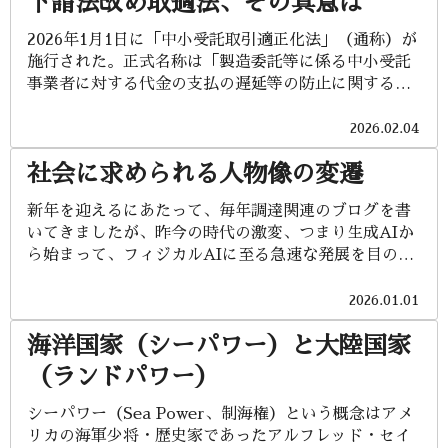
下請法改め取適法、その真意は
毎度のことだが、他国の元首を斬首していいのかいつ
人間が明かりを手にしたのは、100万年前くらいであ
も疑問に思う。2024年3月より日本人の赤根智子氏
ろうか。初期の人類は自然に発生した火を利用して、
2026年1月1日に「中小受託取引適正化法」（通称）が
が、国際刑事裁判所（ICC）のトップであり、氏は重
獣除けや暖を取ることに役立てていたようである。少
施行された。正式名称は「製造委託等に係る中小受託
大な犯罪者は訴追・処罰を受けることになっていると
しずつ人間の生活活動時間が拡張していったことが想
事業者に対する代金の支払の遅延等の防止に関する法
強調している。しかし、プーチン露大統領やイスラエ
像できる。 時計が発明されたのは、紀元前3000～
律」で、略称は取適法とされた。正式名称はあまりに
ルのネタニヤフ首相らに逮捕状を出してはいるもの
4000年のエジプトで日時計が最初とされる。人間が狩
長すぎて、覚えるのは大変であるが、真顔でこのよう
2026.02.04
の、加盟国が執行せず、骨抜き状態である。つまり他
猟生活から農耕生活へと移行し...
に長い法律名を国会で通すあたりが、庶民感覚（民
国の元首を殺害することは、国際社会の平和と秩序を
社会に求められる人物像の変遷
間）との大きな乖離を感じる。多分、公正取引委員会
乱す行為で罪に問われるものの、裁かれないのが実態
と中小企業庁の偉い人たちが最終決定して国会に提出
と言わざるを得ないのである。 近年の他国への軍事介
新年を迎えるにあたって、毎年調達関連のブログを書
したのであろうが、思わず「まじかっ」と思ってしま
入は、記憶に新しいところで、アメリカによるベネズ
いてきましたが、昨今の時代の激変、つまり生成AIか
った。ちなみに生成AIで日本で最も文字数が多い法律
エラ介入（2026年）である。マドゥーロ大統領を拘束
ら始まって、フィジカルAIに至る急速な発展を目の当
名を訊いてみると、「日本国とアメリカ合衆国との間
し、親米国家を樹立する事や、ベネズエラから中国へ
たりにするにつれ、人類史における転換点がやってき
の相互協力及び安全保障条約第六条に基づく施設及び
の石油輸出を止める意図もあったようだ。明らかに国
たという感を強く持ちます。よって、調達という狭い
2026.01.01
区域並びに日本国における合衆国軍隊の地位に関する
際法上の主権侵害にあたると思...
枠に嵌ることなく、今後、人間は何をよすがに生きて
協定及び日本国における国際連合の軍隊の地位に関す
海洋国家（シーパワー）と大陸国家
いけばいいのか、という難問に対峙しなければならな
る協定の実施に伴う道路運送法等の特例に関する法
いとの想いを強く持つに至りました。 私が生を受けた
律」だそうで、なんと110文字。こんな法律名がある
（ランドパワー）
1958年からの道のりは、多くが貧しい子供時代から高
と、多少長くても、関係者は異常に長いとは思わなか
度経済成長の波に乗って、青春を謳歌した若者時代、
シーパワー（Sea Power、制海権）という概念はアメ
ったのでしょうね。 閑話休題。公正取引委員会と中小
そして平成の失われた30年（人によっては転落の50年
リカの海軍少将・歴史家であったアルフレッド・セイ
企業庁の連名で発行されている「下請法・下請振興法